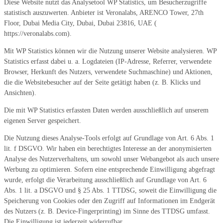
Diese Website nutzt das Analysetool WP Statistics, um Besucherzugriffe
statistisch auszuwerten. Anbieter ist Veronalabs, ARENCO Tower, 27th
Floor, Dubai Media City, Dubai, Dubai 23816, UAE (
https://veronalabs.com).
Mit WP Statistics können wir die Nutzung unserer Website analysieren. WP
Statistics erfasst dabei u. a. Logdateien (IP-Adresse, Referrer, verwendete
Browser, Herkunft des Nutzers, verwendete Suchmaschine) und Aktionen,
die die Websitebesucher auf der Seite getätigt haben (z. B. Klicks und
Ansichten).
Die mit WP Statistics erfassten Daten werden ausschließlich auf unserem
eigenen Server gespeichert.
Die Nutzung dieses Analyse-Tools erfolgt auf Grundlage von Art. 6 Abs. 1
lit. f DSGVO. Wir haben ein berechtigtes Interesse an der anonymisierten
Analyse des Nutzerverhaltens, um sowohl unser Webangebot als auch unsere
Werbung zu optimieren. Sofern eine entsprechende Einwilligung abgefragt
wurde, erfolgt die Verarbeitung ausschließlich auf Grundlage von Art. 6
Abs. 1 lit. a DSGVO und § 25 Abs. 1 TTDSG, soweit die Einwilligung die
Speicherung von Cookies oder den Zugriff auf Informationen im Endgerät
des Nutzers (z. B. Device-Fingerprinting) im Sinne des TTDSG umfasst.
Die Einwilligung ist jederzeit widerrufbar.